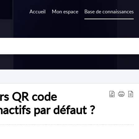
Accueil
Mon espace
Base de connaissances
ers QR code
nactifs par défaut ?