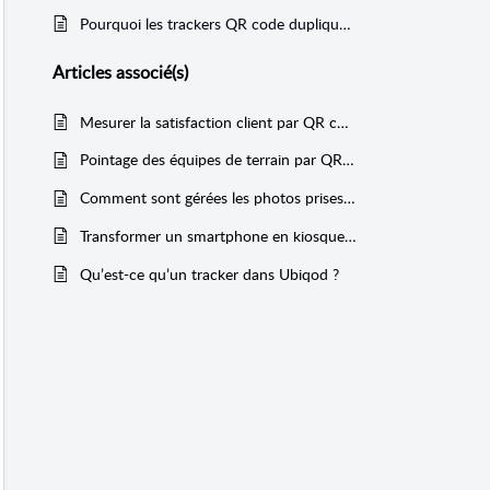
Pourquoi les trackers QR code dupliqués sont-ils inactifs par défaut ?
Articles
associé(s)
Mesurer la satisfaction client par QR code
Pointage des équipes de terrain par QR code
Comment sont gérées les photos prises dans les formulaires associés à des QR codes ?
Transformer un smartphone en kiosque de pointage avec Ubiqod
Qu’est-ce qu’un tracker dans Ubiqod ?