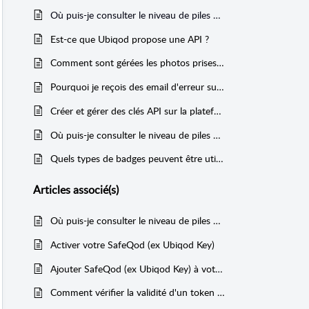
Où puis-je consulter le niveau de piles des SafeQod (ex Ubiqod Key) ?
Est-ce que Ubiqod propose une API ?
Comment sont gérées les photos prises dans les formulaires associés à des QR codes ?
Pourquoi je reçois des email d'erreur sur les connecteurs ?
Créer et gérer des clés API sur la plateforme Ubiqod
Où puis-je consulter le niveau de piles des TaqtOne ?
Quels types de badges peuvent être utilisés avec les TaqtOne ?
Articles
associé(s)
Où puis-je consulter le niveau de piles des TaqtOne ?
Activer votre SafeQod (ex Ubiqod Key)
Ajouter SafeQod (ex Ubiqod Key) à votre compte Ubiqod
Comment vérifier la validité d'un token SafeQod (ex Ubiqod Key) ?